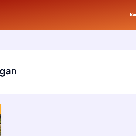
Be
ngan