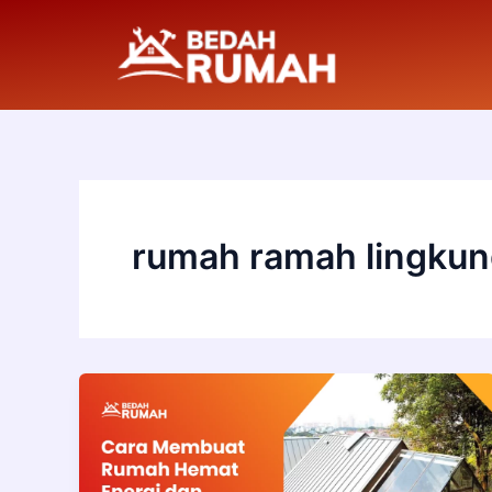
Skip
to
content
rumah ramah lingku