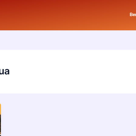
Be
tua