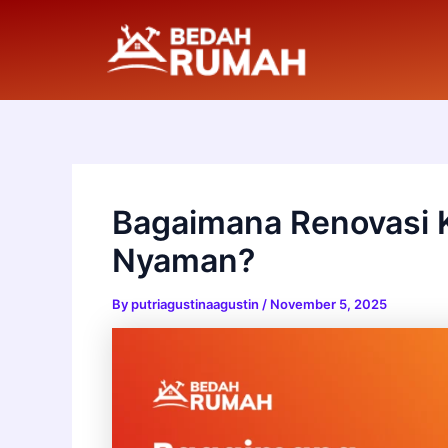
Skip
to
content
Bagaimana Renovasi K
Nyaman?
By
putriagustinaagustin
/
November 5, 2025