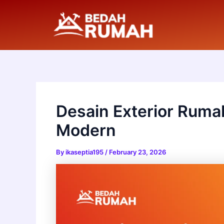
Skip
to
content
Desain Exterior Ruma
Modern
By
ikaseptia195
/
February 23, 2026