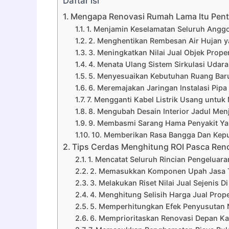
Daftar isi
Mengapa Renovasi Rumah Lama Itu Pent
1. Menjamin Keselamatan Seluruh Anggo
2. Menghentikan Rembesan Air Hujan 
3. Meningkatkan Nilai Jual Objek Proper
4. Menata Ulang Sistem Sirkulasi Udar
5. Menyesuaikan Kebutuhan Ruang Baru
6. Meremajakan Jaringan Instalasi Pip
7. Mengganti Kabel Listrik Usang untuk
8. Mengubah Desain Interior Jadul Men
9. Membasmi Sarang Hama Penyakit Y
10. Memberikan Rasa Bangga Dan Kepu
Tips Cerdas Menghitung ROI Pasca Ren
1. Mencatat Seluruh Rincian Pengeluara
2. Memasukkan Komponen Upah Jasa 
3. Melakukan Riset Nilai Jual Sejenis D
4. Menghitung Selisih Harga Jual Pro
5. Memperhitungkan Efek Penyusutan N
6. Memprioritaskan Renovasi Depan Ka