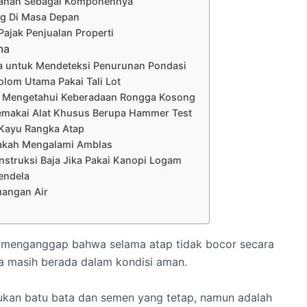
lanan Sebagai Komponennya
ng Di Masa Depan
Pajak Penjualan Properti
ma
ta untuk Mendeteksi Penurunan Pondasi
olom Utama Pakai Tali Lot
 Mengetahui Keberadaan Rongga Kosong
Memakai Alat Khusus Berupa Hammer Test
 Kayu Rangka Atap
pakah Mengalami Amblas
struksi Baja Jika Pakai Kanopi Logam
endela
uangan Air
 menganggap bahwa selama atap tidak bocor secara
a masih berada dalam kondisi aman.
kan batu bata dan semen yang tetap, namun adalah