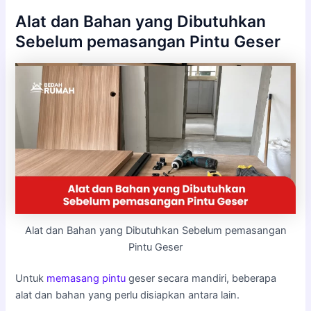
Alat dan Bahan yang Dibutuhkan
Sebelum pemasangan Pintu Geser
Alat dan Bahan yang Dibutuhkan Sebelum pemasangan
Pintu Geser
Untuk
memasang pintu
geser secara mandiri, beberapa
alat dan bahan yang perlu disiapkan antara lain.