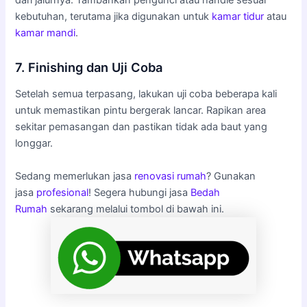
kebutuhan, terutama jika digunakan untuk
kamar tidur
atau
kamar mandi
.
7. Finishing dan Uji Coba
Setelah semua terpasang, lakukan uji coba beberapa kali
untuk memastikan pintu bergerak lancar. Rapikan area
sekitar pemasangan dan pastikan tidak ada baut yang
longgar.
Sedang memerlukan jasa
renovasi rumah
? Gunakan
jasa
profesional
! Segera hubungi jasa
Bedah
Rumah
sekarang melalui tombol di bawah ini.