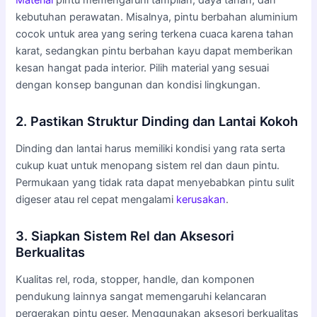
Material
pintu memengaruhi tampilan, daya tahan, dan
kebutuhan perawatan. Misalnya, pintu berbahan aluminium
cocok untuk area yang sering terkena cuaca karena tahan
karat, sedangkan pintu berbahan kayu dapat memberikan
kesan hangat pada interior. Pilih material yang sesuai
dengan konsep bangunan dan kondisi lingkungan.
2. Pastikan Struktur Dinding dan Lantai Kokoh
Dinding dan lantai harus memiliki kondisi yang rata serta
cukup kuat untuk menopang sistem rel dan daun pintu.
Permukaan yang tidak rata dapat menyebabkan pintu sulit
digeser atau rel cepat mengalami
kerusakan
.
3. Siapkan Sistem Rel dan Aksesori
Berkualitas
Kualitas rel, roda, stopper, handle, dan komponen
pendukung lainnya sangat memengaruhi kelancaran
pergerakan pintu geser. Menggunakan aksesori berkualitas