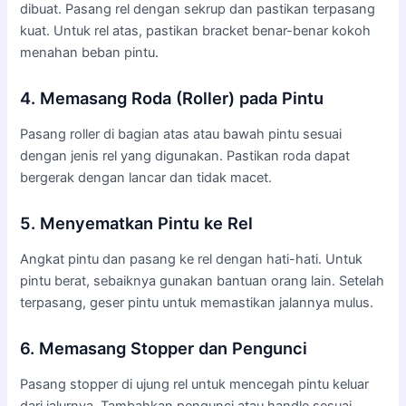
dibuat. Pasang rel dengan sekrup dan pastikan terpasang
kuat. Untuk rel atas, pastikan bracket benar-benar kokoh
menahan beban pintu.
4. Memasang Roda (Roller) pada Pintu
Pasang roller di bagian atas atau bawah pintu sesuai
dengan jenis rel yang digunakan. Pastikan roda dapat
bergerak dengan lancar dan tidak macet.
5. Menyematkan Pintu ke Rel
Angkat pintu dan pasang ke rel dengan hati-hati. Untuk
pintu berat, sebaiknya gunakan bantuan orang lain. Setelah
terpasang, geser pintu untuk memastikan jalannya mulus.
6. Memasang Stopper dan Pengunci
Pasang stopper di ujung rel untuk mencegah pintu keluar
dari jalurnya. Tambahkan pengunci atau handle sesuai