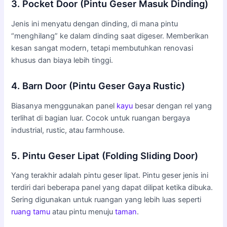
3. Pocket Door (Pintu Geser Masuk Dinding)
Jenis ini menyatu dengan dinding, di mana pintu
“menghilang” ke dalam dinding saat digeser. Memberikan
kesan sangat modern, tetapi membutuhkan renovasi
khusus dan biaya lebih tinggi.
4. Barn Door (Pintu Geser Gaya Rustic)
Biasanya menggunakan panel
kayu
besar dengan rel yang
terlihat di bagian luar. Cocok untuk ruangan bergaya
industrial, rustic, atau farmhouse.
5. Pintu Geser Lipat (Folding Sliding Door)
Yang terakhir adalah pintu geser lipat. Pintu geser jenis ini
terdiri dari beberapa panel yang dapat dilipat ketika dibuka.
Sering digunakan untuk ruangan yang lebih luas seperti
ruang tamu
atau pintu menuju
taman
.