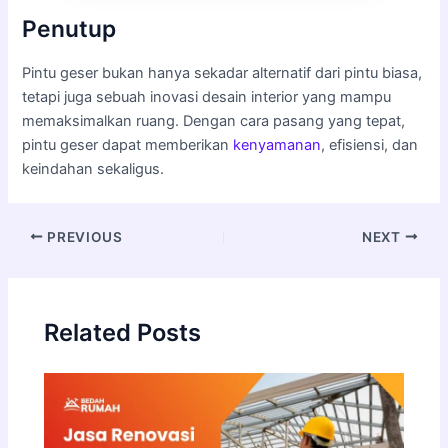
Penutup
Pintu geser bukan hanya sekadar alternatif dari pintu biasa,
tetapi juga sebuah inovasi desain interior yang mampu
memaksimalkan ruang. Dengan cara pasang yang tepat,
pintu geser dapat memberikan
kenyamanan
, efisiensi, dan
keindahan sekaligus.
PREVIOUS
NEXT
Related Posts